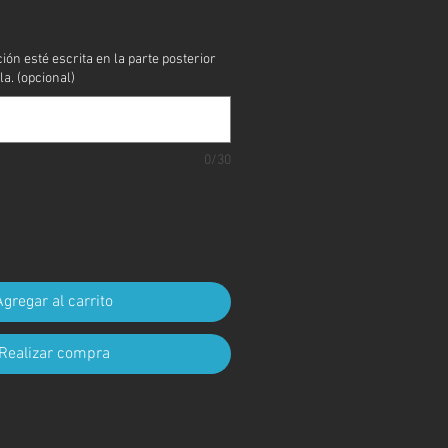
cio
ción esté escrita en la parte posterior
la. (opcional)
0/30
Agregar al carrito
Realizar compra