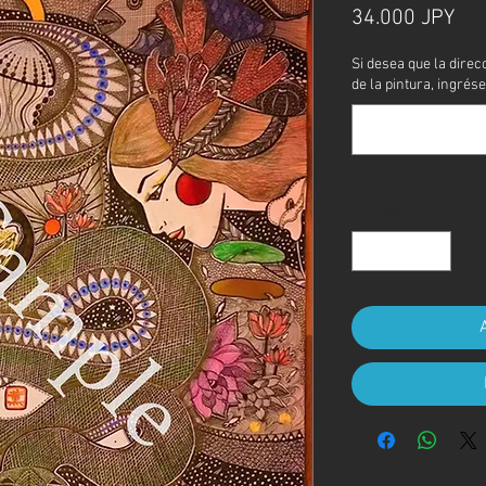
Pre
34.000 JPY
Si desea que la direc
de la pintura, ingrése
Cantidad
*