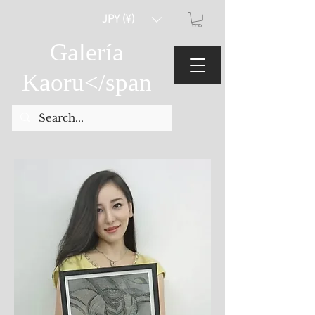
JPY (¥)
Galería
Kaoru
</span