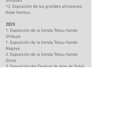
Shinjuku
12. Exposición de los grandes almacenes
Kobe Hankyu
2023
1. Exposición de la tienda Tokyu Hands
Shibuya
1. Exposición de la tienda Tokyu Hands
Nagoya
2. Exposición de la tienda Tokyu Hands
Ginza
3. Exposición del Festival de Arte de Dubái
3. Exposición de la tienda Tokyu Hands
Kagoshima
4. Exposición de la galería Cherry Co de
Los Ángeles Redondo Beach
5. Exposición de manos de Nagoya
6. Exposición Takashimaya Kioto
7. Exposición en una fiesta organizada por
Yumi Katsura
7. Exposición de manos Hakata
9. Exposición de manos de Kagoshima