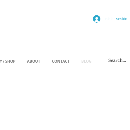
ría
Iniciar sesión
/span
Y / SHOP
ABOUT
CONTACT
BLOG