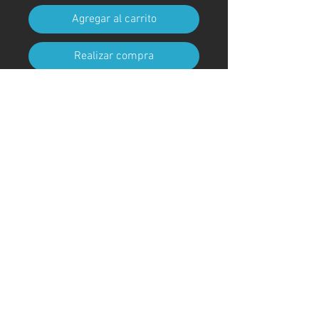
Agregar al carrito
Realizar compra
Tamaño A4 (210 mm x 297 mm)
(con marco)
Código de arte
#KR270AT
＊Debido a procedimientos
aduaneros, los marcos no están
incluidos para envíos fuera de
Japón
© ; 2020 por kaoru. Creado con orgullo