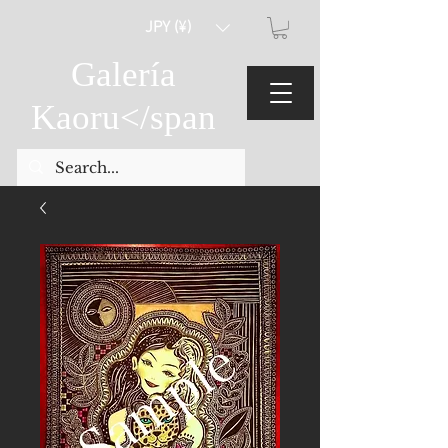
JPY (¥)
Galería
Kaoru
</span