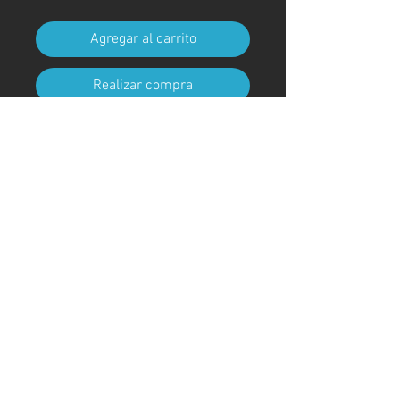
Agregar al carrito
Realizar compra
Tamaño A4 (210 mm x 297 mm)
(con marco)
Código de arte
#KR163AT
＊Debido a procedimientos
aduaneros, los marcos no están
incluidos para envíos fuera de
Japón
© ; 2020 por kaoru. Creado con orgullo