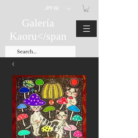
JPY (¥)
Galería
Kaoru
</span