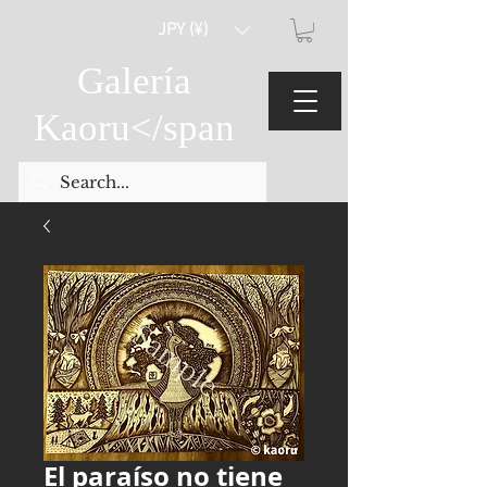
JPY (¥)
Galería
Kaoru
</span
El paraíso no tiene