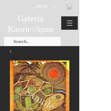
JPY (¥)
Galería
Kaoru
</span