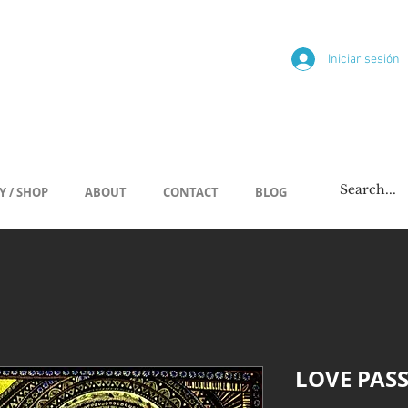
ría
Iniciar sesión
/span
Y / SHOP
ABOUT
CONTACT
BLOG
LOVE PAS