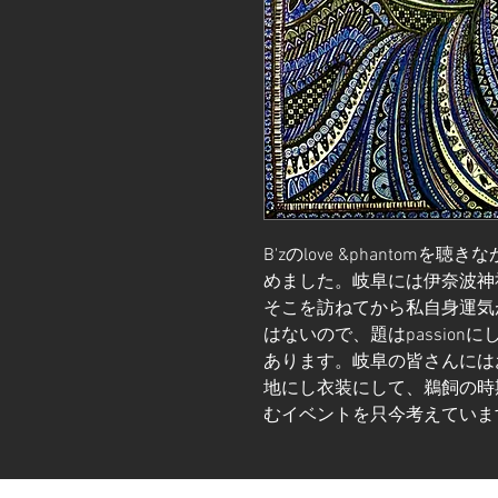
B'zのlove &phanto
めました。岐阜には伊奈波神
そこを訪ねてから私自身運気が
はないので、題はpassion
あります。岐阜の皆さんには
地にし衣装にして、鵜飼の時
むイベントを只今考えていま