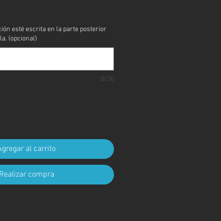
cio
ción esté escrita en la parte posterior
la. (opcional)
0/30
Agregar al carrito
Realizar compra