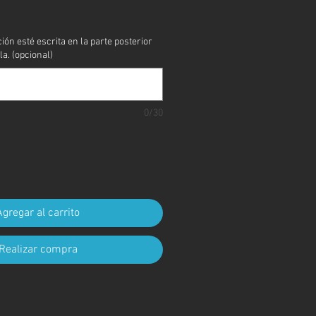
cio
ción esté escrita en la parte posterior
la. (opcional)
0/30
Agregar al carrito
Realizar compra