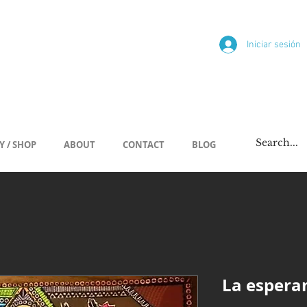
ría
Iniciar sesión
/span
Y / SHOP
ABOUT
CONTACT
BLOG
La espera