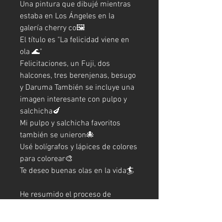
Una pintura que dibujé mientras
estaba en Los Ángeles en la
galería cherry co🖼️
El título es "La felicidad viene en
ola 🌊"
Felicitaciones, un Fuji, dos
halcones, tres berenjenas, besugo
y Daruma También se incluye una
imagen interesante con pulpo y
salchicha🍆
Mi pulpo y salchicha favoritos
también se unieron🐙
Usé bolígrafos y lápices de colores
para colorear🎨
Te deseo buenas olas en la vida🏄
He resumido el proceso de
producción de esta obra en mi
blog, así que échale un vistazo.