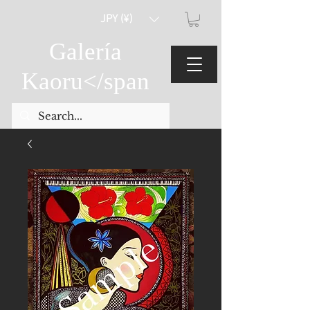
JPY (¥)
Galería
Kaoru
</span