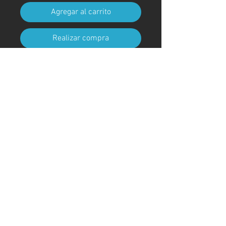
Agregar al carrito
Realizar compra
Tamaño A4 (210 mm x 297 mm)
(con marco)
Código de arte
#KR248AT
＊Debido a procedimientos
aduaneros, los marcos no están
incluidos para envíos fuera de
Japón
© ; 2020 por kaoru. Creado con orgullo