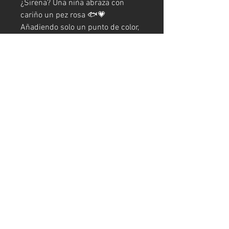
¿Sirena? Una niña abraza con
cariño un pez rosa 🐟💗
Añadiendo solo un punto de color,
la imagen general queda bien
equilibrada ^_^
Tamaño A4 (210 mm x 297 mm)
(con marco)
Código de arte
#KR216AT
Fecha de producción: 2021
*Debido a los procedimientos de
despacho de aduanas, los marcos
no están incluidos para envíos
fuera de Japón.
#Sirena
#Sirena