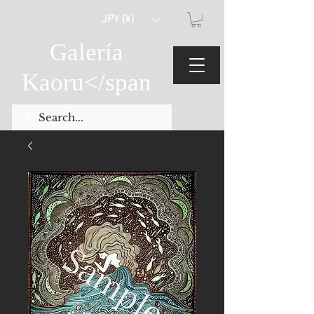
JPY (¥)
Galería
Kaoru
</span