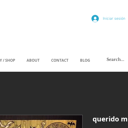
ría
Iniciar sesión
/span
Y / SHOP
ABOUT
CONTACT
BLOG
querido m