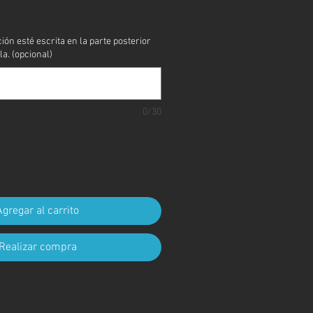
cio
ción esté escrita en la parte posterior
la. (opcional)
0/30
Agregar al carrito
Realizar compra