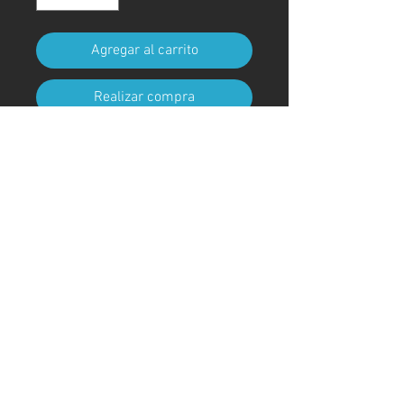
Agregar al carrito
Realizar compra
Tamaño A4 (210 mm x 297 mm)
(con marco)
Código de arte
#KR278AT
＊Debido a procedimientos
aduaneros, los marcos no están
incluidos para envíos fuera de
Japón