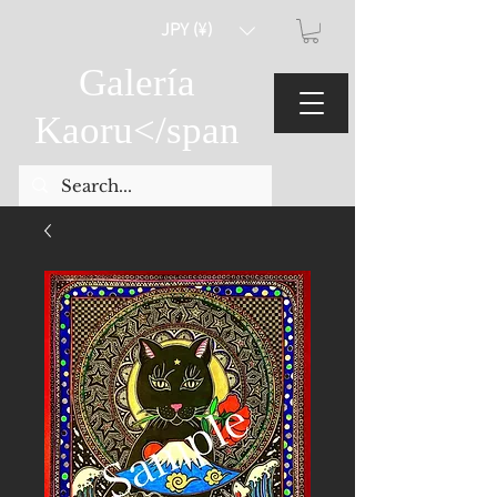
JPY (¥)
Galería
Kaoru
</span