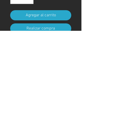
Agregar al carrito
Realizar compra
Tamaño A4 (210 mm x 297 mm)
(con marco)
Código de arte
#KR45AT
＊Debido a procedimientos
aduaneros, los marcos no están
incluidos para envíos fuera de
Japón