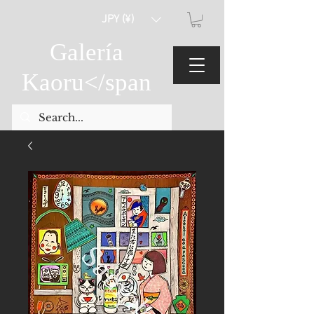
JPY (¥)
Galería
Kaoru
</span