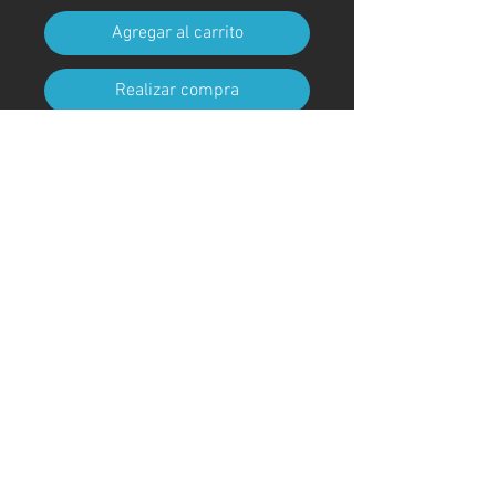
Agregar al carrito
Realizar compra
Tamaño A4 (210 mm x 297 mm)
(con marco)
Código de arte
#KR210AT
＊Debido a procedimientos
aduaneros, los marcos no están
incluidos para envíos fuera de
Japón
© ; 2020 por kaoru. Creado con orgullo