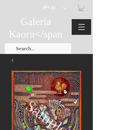
JPY (¥)
Galería
Kaoru
</span