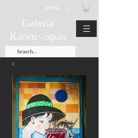
JPY (¥)
Galería
Kaoru
</span