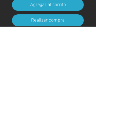
Agregar al carrito
Realizar compra
Tamaño A4 (210 mm x 297 mm)
(con marco)
Código de arte
#KR176AT
＊Debido a procedimientos
aduaneros, los marcos no están
incluidos para envíos fuera de
Japón
© ; 2020 por kaoru. Creado con orgullo