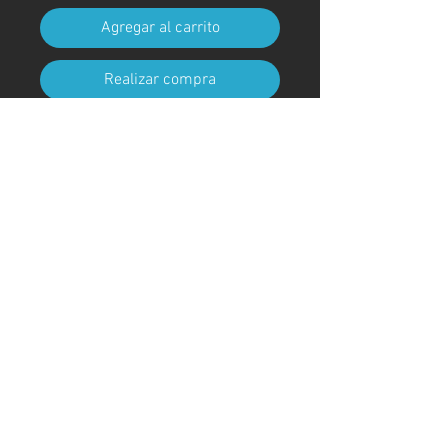
Agregar al carrito
Realizar compra
Tamaño A4 (210 mm x 297 mm)
(con marco)
Código de arte
#KR234AT
＊Debido a procedimientos
aduaneros, los marcos no están
incluidos para envíos fuera de
Japón
© ; 2020 por kaoru. Creado con orgullo