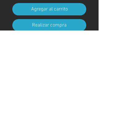
Agregar al carrito
Realizar compra
Tamaño A4 (210 mm x 297 mm)
(con marco)
Código de arte
#KR215AT
＊Debido a procedimientos
aduaneros, los marcos no están
incluidos para envíos fuera de
Japón
© ; 2020 por kaoru. Creado con orgullo