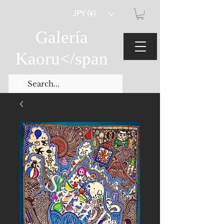
JPY (¥)
Galería
Kaoru
</span