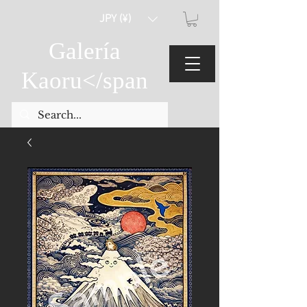
JPY (¥)
Galería
Kaoru
</span