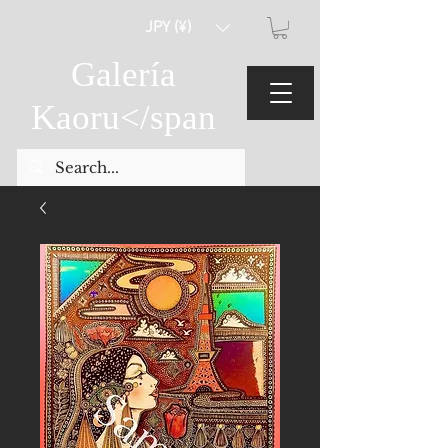
JPY (¥)
Galería
Kaoru
</span