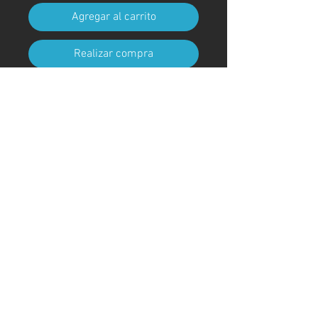
Agregar al carrito
Realizar compra
Tamaño A4 (210 mm x 297 mm)
(con marco)
Código de arte
#KR197AT
＊Debido a procedimientos
aduaneros, los marcos no están
incluidos para envíos fuera de
Japón
© ; 2020 por kaoru. Creado con orgullo