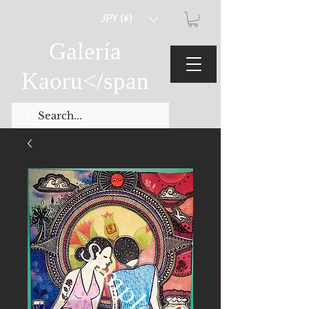
JPY (¥)
Galería
Kaoru
</span