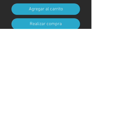
Agregar al carrito
Realizar compra
Tamaño A4 (210 mm x 297 mm)
(con marco)
Código de arte
#KR68AT
＊Debido a procedimientos
aduaneros, los marcos no están
incluidos para envíos fuera de
Japón
© ; 2020 por kaoru. Creado con orgullo