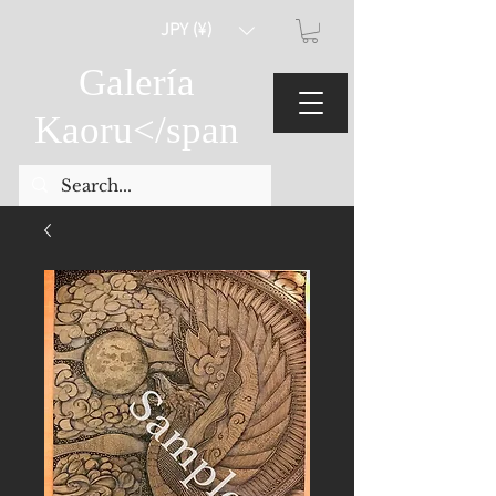
JPY (¥)
Galería
Kaoru
</span