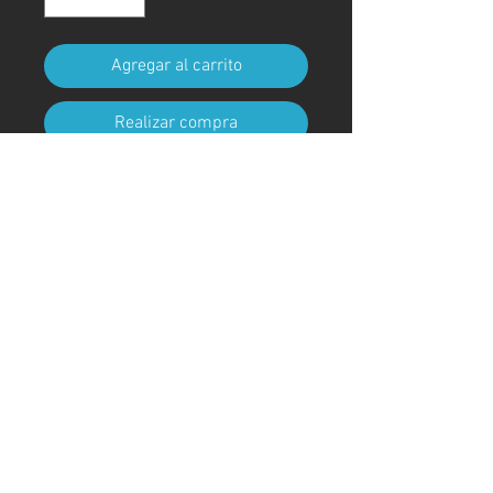
Agregar al carrito
Realizar compra
Tamaño A2 (420 mm x 594 mm)
(con marco)
Código de arte
#KR32AT
＊Debido a procedimientos
aduaneros, los marcos no están
incluidos para envíos fuera de
Japón