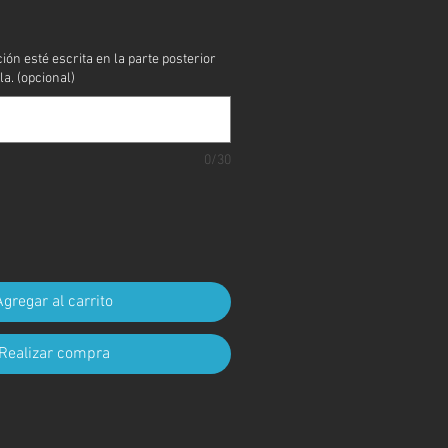
cio
ción esté escrita en la parte posterior
la. (opcional)
0/30
Agregar al carrito
Realizar compra