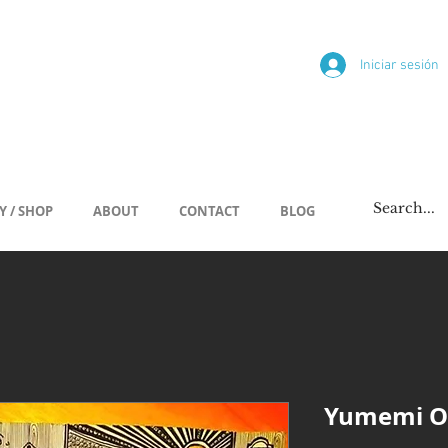
ría
Iniciar sesión
/span
Y / SHOP
ABOUT
CONTACT
BLOG
Yumemi O