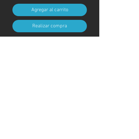
Agregar al carrito
Realizar compra
Tamaño A4 (210 mm x 297 mm)
(con marco)
Código de arte
#KR42AT
＊Debido a procedimientos
aduaneros, los marcos no están
incluidos para envíos fuera de
Japón