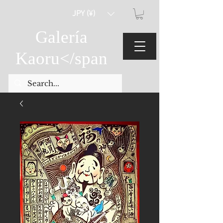
JPY (¥)
Galería
Kaoru
</span