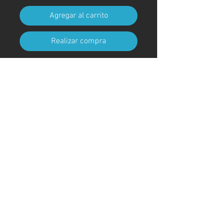
Agregar al carrito
Realizar compra
Tamaño A4 (210 mm x 297 mm)
(con marco)
Código de arte
#KR78AT
＊Debido a procedimientos
aduaneros, los marcos no están
incluidos para envíos fuera de
Japón