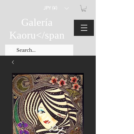
JPY (¥)
Galería
Kaoru
</span