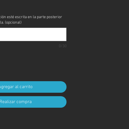
cio
ción esté escrita en la parte posterior
la. (opcional)
0/30
Agregar al carrito
Realizar compra