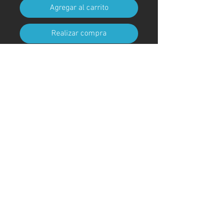
Agregar al carrito
Realizar compra
Tamaño A4 (210 mm x 297 mm)
(con marco)
Código de arte
#KR169AT
＊Debido a procedimientos
aduaneros, los marcos no están
incluidos para envíos fuera de
Japón
© ; 2020 por kaoru. Creado con orgullo