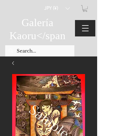
JPY (¥)
Galería
Kaoru
</span