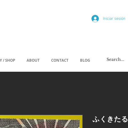
ría
Iniciar sesión
/span
Y / SHOP
ABOUT
CONTACT
BLOG
ふくきた