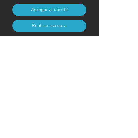
Agregar al carrito
Realizar compra
Tamaño A4 (210 mm x 297 mm)
(con marco)
Código de arte
#KR91AT
＊Debido a procedimientos
aduaneros, los marcos no están
incluidos para envíos fuera de
Japón