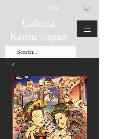
JPY (¥)
Galería
Kaoru
</span