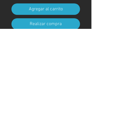
Agregar al carrito
Realizar compra
Tamaño A4 (210 mm x 297 mm)
(con marco)
Código de arte
#KR94AT
＊Debido a procedimientos
aduaneros, los marcos no están
incluidos para envíos fuera de
Japón
© ; 2020 por kaoru. Creado con orgullo