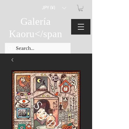
JPY (¥)
Galería
Kaoru
</span