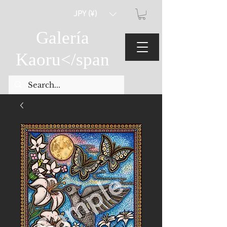
JPY (¥)
Galería
Kaoru
</span