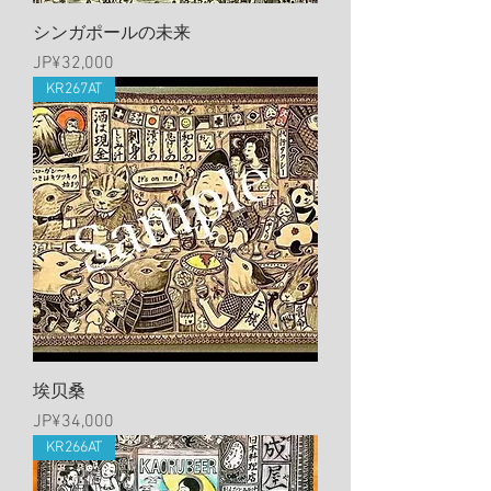
シンガポールの未来
價格
JP¥32,000
KR267AT
埃贝桑
價格
JP¥34,000
KR266AT