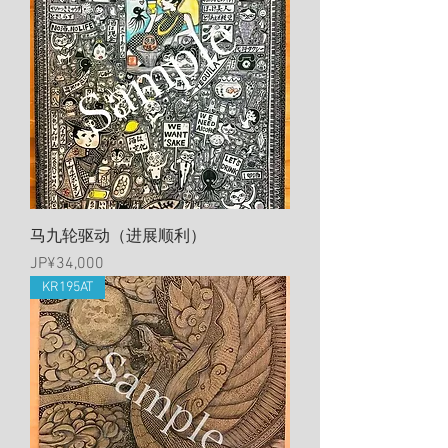
马九轮驱动（进展顺利）
價格
JP¥34,000
KR195AT