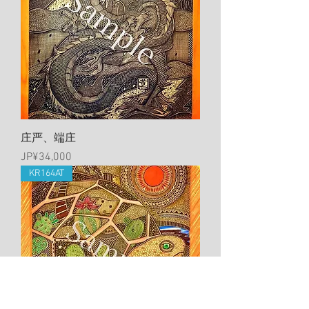
庄严、端庄
價格
JP¥34,000
KR164AT