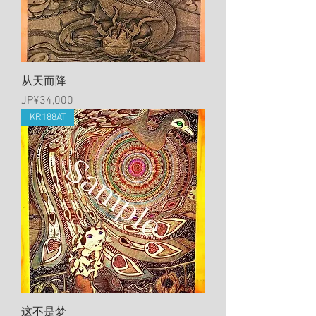
从天而降
價格
JP¥34,000
KR188AT
这不是梦