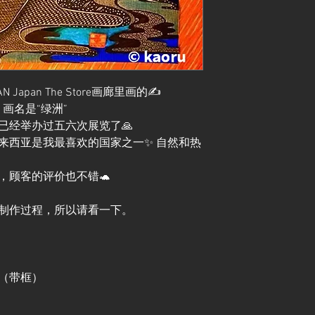
apan The Store画廊里画的✍️
，画名是“绿洲”
已经举办过五六次展览了🙏
来西亚是我最喜欢的国家之一✨ 自然和热
，顾客的评价也不错🐢
制作过程，所以请看一下。
尺寸（带框）