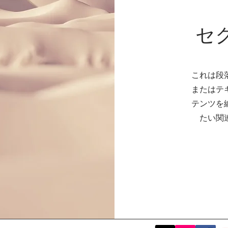
セ
これは段
またはテ
テンツを
たい関