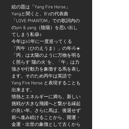
絵の題は「Yang Fire Horse」
Yangと聞くと、B'zの代表曲
「LOVE PHANTOM」での歌詞内の
のyin & yang（陰陽）を思い出し
てしまう私😆♪
今年は60年に一度巡ってくる
「丙午（ひのえうま）」の年🐴☀️
「丙」は太陽のように万物を明る
く照らす“陽の火”を、「午」は力
強さや行動力を象徴する馬を表し
ます。そのため丙午は英語で
Yang Fire Horse と表現することも
出来ます。
情熱とエネルギーに満ち、新しい
挑戦が大きな飛躍へと繋がる縁起
の良い年。さらに馬は、後退せず
前へ進み続けることから、開運・
金運・出世の象徴として古くから