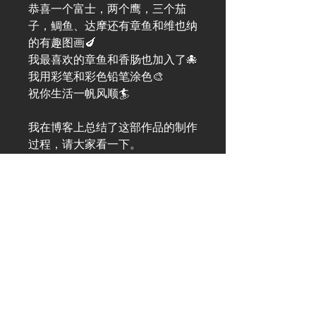
恭喜一个富士，两个鹰，三个茄
子，鲷鱼、达摩还有章鱼和维也纳
的有趣图画🍆
我最喜欢的章鱼和香肠也加入了🐙
我用彩笔和彩色铅笔涂色🎨
祝你生活一帆风顺🏄
我在博客上总结了这部作品的制作
过程，请大家看一下。
博客
“幸福来袭”
A4（210mm x 297mm）尺寸（带
框）
艺术代码
#KR285AT
生产日期：2024 年 8 月
＊由于海关手续，框架不会运往日