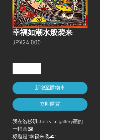
幸福如潮水般袭来
價
JP¥24,000
格
數量
*
新增至購物車
立即購買
我在洛杉矶cherry co gallery画的
一幅画🖼️
标题是“幸福来袭🌊”