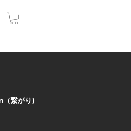
JPY (¥)
ion（繋がり)