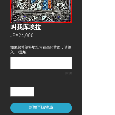
叫我库埃拉
價
JP¥24,000
格
如果您希望将地址写在画的背面，请输
入。 (選填)
0/30
數量
*
新增至購物車