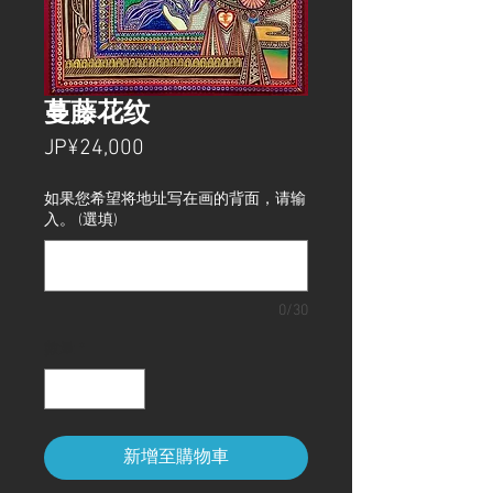
蔓藤花纹
價
JP¥24,000
格
如果您希望将地址写在画的背面，请输
入。 (選填)
0/30
數量
*
新增至購物車