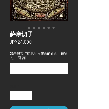
萨摩切子
價
JP¥24,000
格
如果您希望将地址写在画的背面，请输
入。 (選填)
0/30
數量
*