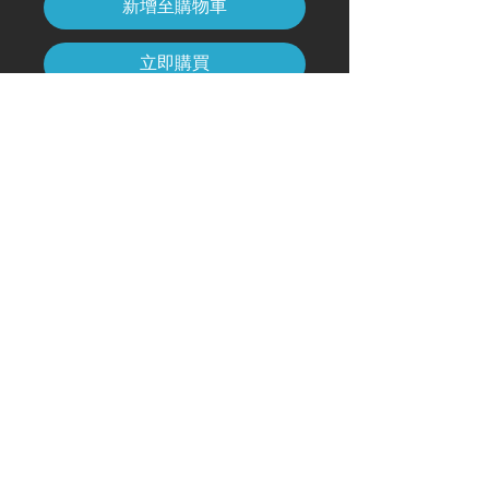
新增至購物車
立即購買
A4（210mm x 297mm）尺寸（带
框）
艺术代码
#KR229AT
＊由于海关手续的原因，日本境外
的发货不包括框架
&复制; 2020 年由薰自豪地创建