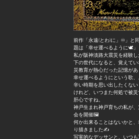
前作「永遠(とわ)に」♾️」と
題は「幸せ運べるように🕊️」
私が阪神淡路大震災を経験し
下の世代になると、覚えてい
災教育が熱心だった記憶があ
幸せ運べるようにという歌、
辛い時期を思い出したくない
けれど、いつまた何処で被災
肝心ですね。
神戸生まれ神戸育ちの私が、
会を開催🖼️
何か出来ることはないかと、
り描きました✍️
写実的なデッサンと、いつも