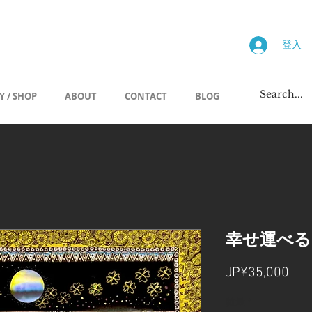
画廊
登入
Y / SHOP
ABOUT
CONTACT
BLOG
幸せ運べる
價
JP¥35,000
格
數量
*