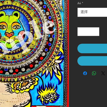
A4
*
選擇
數量
*