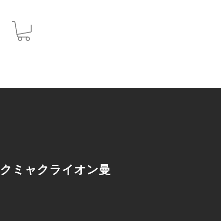
JPY (¥)
ャクミャクライオン曼