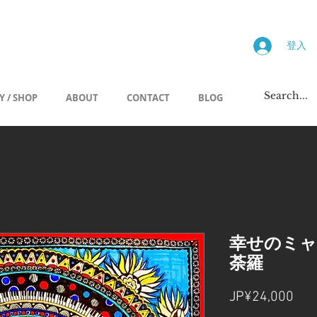
画廊
登入
Y / SHOP
ABOUT
CONTACT
BLOG
幸せのミ
荼羅
價
JP¥24,000
格