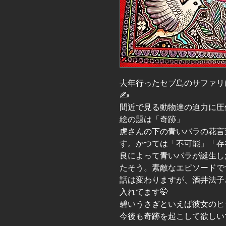
去年行ったセブ島のサファリ
✍️
間近で見る動物達の迫力に圧
絵の題は「奇跡」
虎さんの下の青いバラの花言
す。かつては「不可能」「存
良によって青いバラが誕生し
たそう。素敵なエピソードで
話は変わりますが、酒井法子
入れてます🤭
碧いうさぎといえば彼女のヒ
今後も奇跡を起こして欲しいで