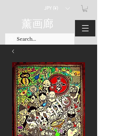
JPY (¥)
薰画廊