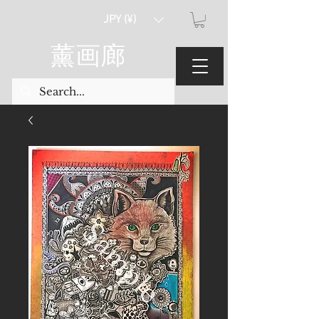
JPY (¥)
薰画廊