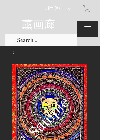
JPY (¥)
薰画廊