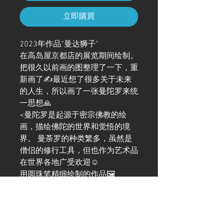
立即購買
2023年作品“曼达狮子”
在高岛屋京都店的展览期间绘制。
把很久以前画的图整理了一下，重
新画了✍️最近想了很多关于未来
的人生，所以画了一张曼陀罗来统
一思想🙏
<曼陀罗是起源于密宗佛教的绘
画，描绘佛陀的世界和觉悟的境
界。 曼荼罗的种类繁多，虽然是
僧侣的修行工具，但也作为艺术品
在世界各地广受欢迎☺️
用圆珠笔精细绘制的作品🖼️
博客上也总结了本作的制作过程，
喜欢的可以看一下。