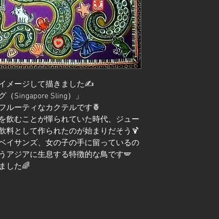
イメージして描きました✍️
ngapore Sling）」
フルーティなカクテルです🍍
を飲むことが憚られていた時代、ジュー
飲料として作られたのが始まりだそう🍹
ベイサンズ、女の子の手に留っているの
うアジアに生息する特徴的な鳥です🪽
ました🌈