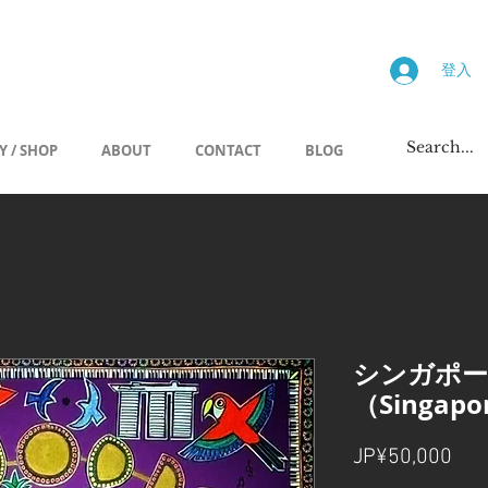
画廊
登入
Y / SHOP
ABOUT
CONTACT
BLOG
シンガポ
（Singapor
價
JP¥50,000
格