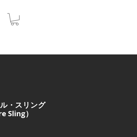
JPY (¥)
ール・スリング
e Sling）