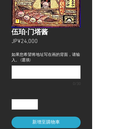
伍珀·门塔酱
價
JP¥24,000
格
如果您希望将地址写在画的背面，请输
入。 (選填)
0/30
數量
*
新增至購物車