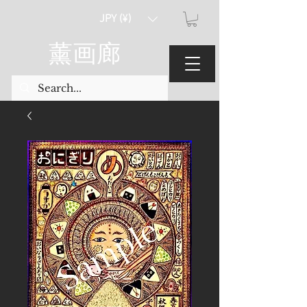
JPY (¥)
薰画廊